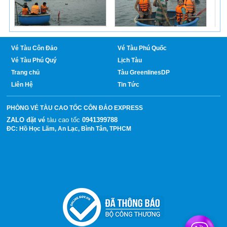
Tàu Cao Tốc Hạng Sang Vũng Tàu – Côn Đảo
Vé Tàu Côn Đảo
Vé Tàu Phú Quốc
Vé Tàu Phú Quý
Lịch Tàu
Trang chủ
Tàu GreenlinesDP
Liên Hệ
Tin Tức
PHÒNG VÉ TÀU CAO TỐC CÔN ĐẢO EXPRESS
ZALO đặt vé
tàu cao tốc
0941399788
ĐC: Hồ Học Lãm, An Lạc, Bình Tân, TPHCM
ĐẶT VÉ TÀU CAO TỐC 5 SAO EXPRESS VŨNG
TÀU - CÔN ĐẢO