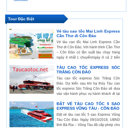
Tour Đặc Biệt
Vé tàu cao tốc Mai Linh Express
Cần Thơ đi Côn Đảo
Vé tàu cao tốc Mai Linh Express Cần
Thơ đi Côn Đảo, Với hành trình Cần Thơ
Vé tàu cao tốc tuyến Sài Gòn đi Côn Đảo và ngược
– Côn Đảo có tần suất tàu chạy hàng
lại
ngày ít nhất 1 chuyến/ngày ở cả 2 bến
tàu: Bến tàu Trung Tâm TP Cần Thơ và
TÀU CAO TỐC EXPRESS SÓC
Bến tàu du lịch Côn Đảo. Thời gian chạy
TRĂNG CÔN ĐẢO
tàu Cần Thơ – Côn Đảo ...
Tàu cao tốc express Sóc Trăng Côn
Đảo. Dự kiến sau khi hạ thủy Tàu cao
tốc express Sóc Trăng Côn Đảo sẽ đưa
vào vận hành phục vụ hành khách đi lại
và du lịch trên tuyến Vũng Tàu - Côn
ĐẶT VÉ TÀU CAO TỐC 5 SAO
Đảo, Trần Đề - Côn Đảo, vào quý I năm
EXPRESS VŨNG TÀU - CÔN ĐẢO
2019
Đặt vé tàu cao tốc 5 sao Express Vũng
Tàu Côn Đảo. Ngày 09/10/2018, UBND
tỉnh Bà Rịa – Vũng Tàu đã cấp phép cho