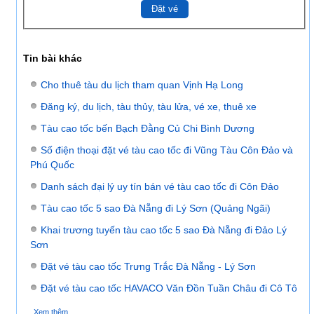
Tin bài khác
Cho thuê tàu du lịch tham quan Vịnh Hạ Long
Đăng ký, du lịch, tàu thủy, tàu lửa, vé xe, thuê xe
Tàu cao tốc bến Bạch Đằng Củ Chi Bình Dương
Số điện thoại đặt vé tàu cao tốc đi Vũng Tàu Côn Đảo và
Phú Quốc
Danh sách đại lý uy tín bán vé tàu cao tốc đi Côn Đảo
ĐẶT VÉ TÀU CAO TỐC 5 SAO EXPRESS VŨNG
Tàu cao tốc 5 sao Đà Nẵng đi Lý Sơn (Quảng Ngãi)
TÀU - CÔN ĐẢO
Khai trương tuyến tàu cao tốc 5 sao Đà Nẵng đi Đảo Lý
Sơn
Đặt vé tàu cao tốc Trưng Trắc Đà Nẵng - Lý Sơn
Đặt vé tàu cao tốc HAVACO Văn Đồn Tuần Châu đi Cô Tô
Xem thêm