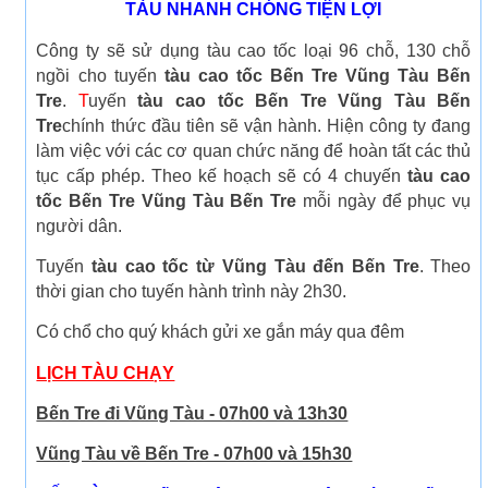
TÀU NHANH CHÓNG TIỆN LỢI
Công ty sẽ sử dụng tàu cao tốc loại 96 chỗ, 130 chỗ
ngồi cho tuyến
tàu cao tốc Bến Tre Vũng Tàu Bến
Tre
.
T
uyến
tàu cao tốc Bến Tre Vũng Tàu Bến
Tre
chính thức đầu tiên sẽ vận hành. Hiện công ty đang
làm việc với các cơ quan chức năng để hoàn tất các thủ
tục cấp phép. Theo kế hoạch sẽ có 4 chuyến
tàu cao
tốc Bến Tre Vũng Tàu Bến Tre
mỗi ngày để phục vụ
người dân.
Tuyến
tàu cao tốc từ Vũng Tàu đến Bến Tre
. Theo
thời gian cho tuyến hành trình này 2h30.
Có chổ cho quý khách gửi xe gắn máy qua đêm
LỊCH TÀU CHẠY
Bến Tre đi Vũng Tàu - 07h00 và 13h30
Vũng Tàu về Bến Tre - 07h00 và 15h30