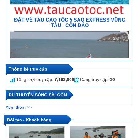
Vé tàu cao tốc tuyến Sài Gòn đi Côn Đảo và ngược
Thống kê truy cập
lại
Tổng lượt truy cập:
7,163,908
Đang truy cập:
30
DU THUYỀN SÔNG SÀI GÒN
Xem thêm >>
Đối tác - Khách hàng