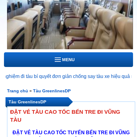
MENU
m đi tàu bí quyết đơn giản chống say tàu xe hiệu quả nhất
Trang chủ
»
Tàu GreenlinesDP
Tàu GreenlinesDP
ĐẶT VÉ TÀU CAO TỐC BẾN TRE ĐI VŨNG
TÀU
ĐẶT VÉ TÀU CAO TỐC TUYẾN BẾN TRE ĐI VŨNG