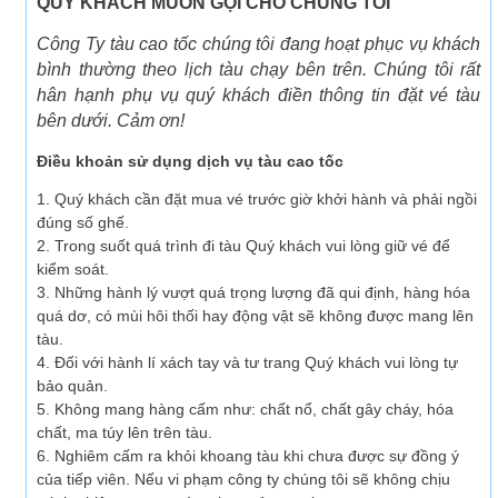
QUÝ KHÁCH MUỐN GỌI CHO CHÚNG TÔI
Công Ty tàu cao tốc chúng tôi đang hoạt phục vụ khách
bình thường theo lịch tàu chạy bên trên. Chúng tôi rất
hân hạnh phụ vụ quý khách điền thông tin đặt vé tàu
bên dưới. Cảm ơn!
Điều khoản sử dụng dịch vụ tàu cao tốc
1. Quý khách cần đặt mua vé trước giờ khởi hành và phải ngồi
đúng số ghế.
2. Trong suốt quá trình đi tàu Quý khách vui lòng giữ vé để
kiểm soát.
3. Những hành lý vượt quá trọng lượng đã qui định, hàng hóa
quá dơ, có mùi hôi thối hay động vật sẽ không được mang lên
tàu.
4. Đối với hành lí xách tay và tư trang Quý khách vui lòng tự
bảo quản.
5. Không mang hàng cấm như: chất nổ, chất gây cháy, hóa
chất, ma túy lên trên tàu.
6.
Nghiêm cấm ra khỏi khoang tàu khi chưa được sự đồng ý
của tiếp viên. Nếu vi phạm công ty chúng tôi sẽ không chịu