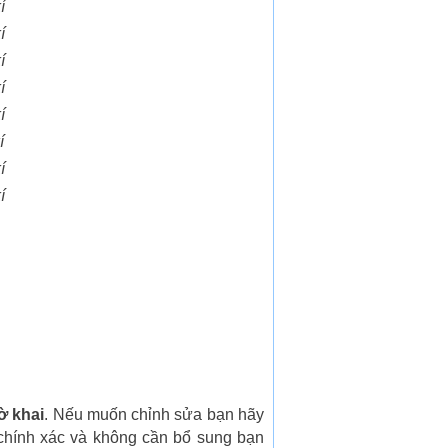
í
í
í
í
í
í
í
í
ờ khai
. Nếu muốn chỉnh sửa bạn hãy
chính xác và không cần bổ sung bạn