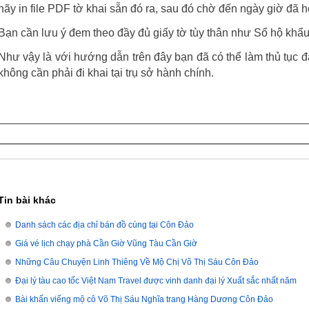
hãy in file PDF tờ khai sẵn đó ra, sau đó chờ đến ngày giờ đã 
Bạn cần lưu ý đem theo đầy đủ giấy tờ tùy thân như Sổ hộ khẩ
Như vậy là với hướng dẫn trên đây bạn đã có thể làm thủ tụ
không cần phải đi khai tại trụ sở hành chính.
Tin bài khác
Danh sách các địa chỉ bán đồ cúng tại Côn Đảo
Giá vé lịch chạy phà Cần Giờ Vũng Tàu Cần Giờ
Những Câu Chuyện Linh Thiêng Về Mộ Chị Võ Thị Sáu Côn Đảo
Đại lý tàu cao tốc Việt Nam Travel được vinh danh đại lý Xuất sắc nhất năm
Bài khấn viếng mộ cô Võ Thị Sáu Nghĩa trang Hàng Dương Côn Đảo