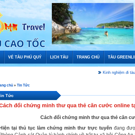
VÉ TÀU PHÚ QUÝ
LỊCH TÀU
TRANG CHỦ
TÀU GREENL
Kinh nghiệm đi tàu bí quyết đ
ang chủ
»
Tin Tức
in Tức
Cách đổi chứng minh thư qua thẻ căn cước online t
Cách đổi chứng minh thư qua thẻ căn cướ
Hiện tại thủ tục làm chứng minh thư trực tuyến
đang được
Phòng Cảnh sát Quản lý hành chính về trật tự xã hội Công An