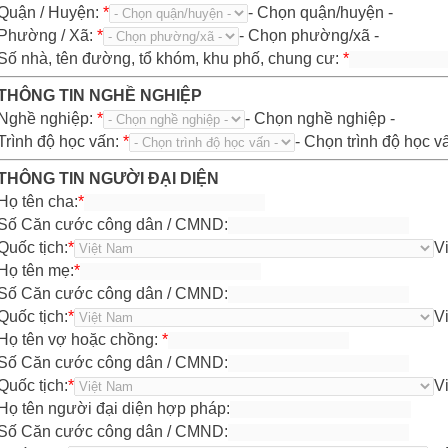
Quận / Huyện:
*
- Chọn quận/huyện -
Phường / Xã:
*
- Chọn phường/xã -
Số nhà, tên đường, tổ khóm, khu phố, chung cư:
*
THÔNG TIN NGHỀ NGHIỆP
Nghề nghiệp:
*
- Chọn nghề nghiệp -
Trình độ học vấn:
*
- Chọn trình độ học vấ
THÔNG TIN NGƯỜI ĐẠI DIỆN
Họ tên cha:
*
Số Căn cước công dân / CMND:
Quốc tịch:
*
V
Họ tên mẹ:
*
Số Căn cước công dân / CMND:
Quốc tịch:
*
V
Họ tên vợ hoặc chồng:
*
Số Căn cước công dân / CMND:
Quốc tịch:
*
V
Họ tên người đại diện hợp pháp:
Số Căn cước công dân / CMND: