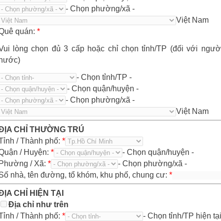
- Chọn phường/xã -
Việt Nam
Quê quán:
*
Vui lòng chọn đủ 3 cấp hoặc chỉ chọn tỉnh/TP (đối với ngư
nước)
- Chọn tỉnh/TP -
- Chọn quận/huyện -
- Chọn phường/xã -
Việt Nam
ĐỊA CHỈ THƯỜNG TRÚ
Tỉnh / Thành phố:
*
Quận / Huyện:
*
- Chọn quận/huyện -
Phường / Xã:
*
- Chọn phường/xã -
Số nhà, tên đường, tổ khóm, khu phố, chung cư:
*
ĐỊA CHỈ HIỆN TẠI
Địa chỉ như trên
Tỉnh / Thành phố:
*
- Chọn tỉnh/TP hiện tại