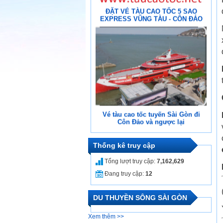
ĐẶT VÉ TÀU CAO TỐC 5 SAO
EXPRESS VŨNG TÀU - CÔN ĐẢO
Vé tàu cao tốc tuyến Sài Gòn đi
Côn Đảo và ngược lại
Thống kê truy cập
Tổng lượt truy cập:
7,162,629
Đang truy cập:
12
DU THUYỀN SÔNG SÀI GÒN
Tàu Cao Tốc Hạng Sang Vũng Tàu
Xem thêm >>
– Côn Đảo