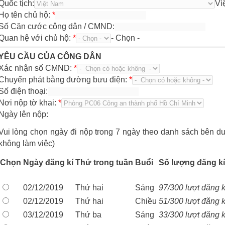
Quốc tịch:
Vi
Họ tên chủ hộ:
*
Số Căn cước công dân / CMND:
Quan hệ với chủ hộ:
*
- Chọn -
YÊU CẦU CỦA CÔNG DÂN
Xác nhận số CMND:
*
Chuyển phát bằng đường bưu điện:
*
Số điện thoại:
Nơi nộp tờ khai:
*
Ngày lên nộp:
Vui lòng chọn ngày đi nộp trong 7 ngày theo danh sách bên d
không làm việc)
Chọn
Ngày đăng kí
Thứ trong tuần
Buổi
Số lượng đăng kí
02/12/2019
Thứ hai
Sáng
97/300 lượt đăng k
02/12/2019
Thứ hai
Chiều
51/300 lượt đăng k
03/12/2019
Thứ ba
Sáng
33/300 lượt đăng k