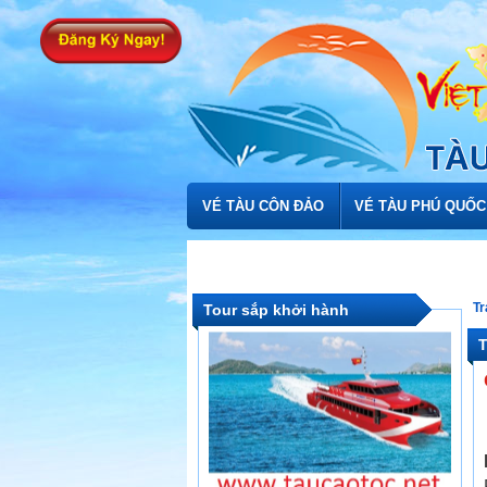
Vé tàu cao tốc tuyến Sài Gòn đi
Côn Đảo và ngược lại
VÉ TÀU CÔN ĐẢO
VÉ TÀU PHÚ QUỐC
Tàu Cao Tốc Hạng Sang Vũng Tàu
Tr
Tour sắp khởi hành
– Côn Đảo
T