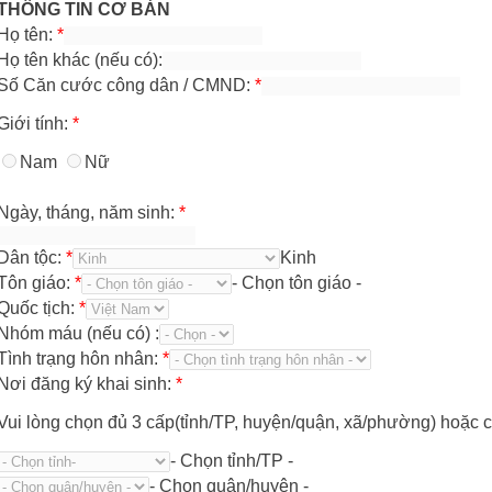
THÔNG TIN CƠ BẢN
Họ tên:
*
Họ tên khác (nếu có):
Số Căn cước công dân / CMND:
*
Giới tính:
*
Nam
Nữ
Ngày, tháng, năm sinh:
*
Dân tộc:
*
Kinh
Tôn giáo:
*
- Chọn tôn giáo -
Quốc tịch:
*
Nhóm máu (nếu có) :
Tình trạng hôn nhân:
*
Nơi đăng ký khai sinh:
*
Vui lòng chọn đủ 3 cấp(tỉnh/TP, huyện/quận, xã/phường) hoặc c
- Chọn tỉnh/TP -
- Chọn quận/huyện -