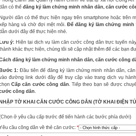
dân có thể
đăng ký làm chứng minh nhân dân, căn cước côn
Người dân có thể thực hiện ngay trên smartphone hoặc trên 
xếp hàng và chờ đợi mệt mỏi.
Để đăng ký làm chứng minh 
dẫn dưới đây để thực hiện nhé.
Lưu ý:
Hiện tại dịch vụ làm căn cước công dân trực tuyến này
thành khác thực hiện, chúng tôi sẽ cập nhật thêm để các bạn đư
Cách đăng ký làm chứng minh nhân dân, căn cước công dân
Bước 1:
Đầu tiên để đăng ký làm chứng minh nhân dân, căn
vào đường link dưới đây để truy cập vào trang dịch vụ hành
chọn
Cấp căn cước công dân
. Tiếp theo bạn sẽ được chuy
cước công dân
.
NHẬP TỜ KHAI CĂN CƯỚC CÔNG DÂN (TỜ KHAI ĐIỆN TỬ
(Chọn ở yêu cầu cấp trước để tiến hành các bước phía dưới)
Yêu cầu công dân về thẻ căn cước:
*