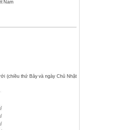
ệt Nam
ưới (chiều thứ Bảy và ngày Chủ Nhật
í
í
í