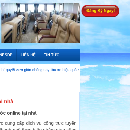
INESDP
LIÊN HỆ
TIN TỨC
ơn giản chống say tàu xe hiệu quả nhất
Vì sao tuyến tàu cao tốc TP 
ại nhà
c online tại nhà
 cung cấp dịch vụ công trực tuyến
 thành phố thực hiện nhằm giúp công