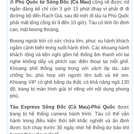
đi
Phú Quốc từ Sông Đốc (Cà Mau)
cũng sẽ được rút
ngắn đáng kể chỉ còn 3 giờ 15 phút (thay vì phải đi đi
đường bộ đến Rạch Giá, sau đó mới đi tàu ra Phú Quốc
phải mất tổng cộng từ 8 đến 10 giờ). Tàu có tính ổn định
cao, mặt boong thoáng.
Boong ngoài trời có sức chứa lớn, phục vụ hành khách
ngắm cảnh biển trong suốt hành trình. Các khoang hành
khách rộng và tiện nghi gồm hệ thống âm thanh với tai
nghe không dây và phích sạc điện thoại tại mỗi ghế.
Khoang phổ thông sang trọng với vách ốp da, sàn
chống ồn, phù hợp với người lớn tuổi và trẻ em.
Khoang VIP có ghế bằng da thật, có khả năng ngã 130
độ, trang bị màn hình giải trí riêng với nội dung phong
phú.
Tàu Express Sông Đốc (Cà Mau)-Phú Quốc
được
trang bị hệ thống camera hành trình. Tàu có thể vận
hành trong điều kiện thời tiết khắc nghiệt và ấn định
được lịch chạy trước 30 ngày nhờ hệ thống dự báo khí