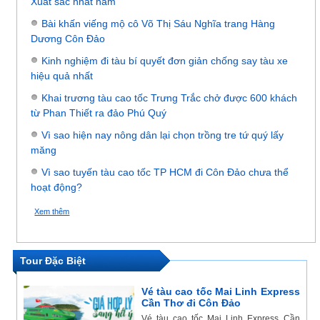
Xuất sắc nhất năm
Bài khấn viếng mộ cô Võ Thị Sáu Nghĩa trang Hàng
Dương Côn Đảo
Kinh nghiệm đi tàu bí quyết đơn giản chống say tàu xe
hiệu quả nhất
Khai trương tàu cao tốc Trưng Trắc chở được 600 khách
từ Phan Thiết ra đảo Phú Quý
Vì sao hiện nay nông dân lại chọn trồng tre tứ quý lấy
măng
Vì sao tuyến tàu cao tốc TP HCM đi Côn Đảo chưa thể
hoạt động?
Xem thêm
ĐẶT VÉ TÀU CAO TỐC 5 SAO EXPRESS VŨNG
TÀU - CÔN ĐẢO
Tour Đặc Biệt
Vé tàu cao tốc Mai Linh Express
Cần Thơ đi Côn Đảo
Vé tàu cao tốc Mai Linh Express Cần