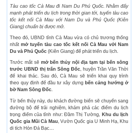
Tàu cao tốc Cà Mau đi Nam Du Phú Quốc. Nhằm đẩy
mạnh phát triển du lịch trong thời gian tới, tuyến tàu cao
tốc kết nối Cà Mau với Nam Du và Phú Quốc (Kiên
Giang) chuẩn bị được mở.
Theo đó, UBND tỉnh Cà Mau vừa có chủ trương thống
nhất
mở tuyến tàu cao tốc kết nối Cà Mau với Nam
Du và Phú Quốc
(Kiên Giang) để phát triển du lịch.
Trước mắt sẽ
mở bến thủy nội địa tạm tại bến sông
trước UBND thị trấn Sông Đốc
, huyện Trần Văn Thời
để khai thác. Sau đó, Cà Mau sẽ triển khai quy trình
theo quy định để đầu tư xây dựng
bến cảng hướng ở
bờ Nam Sông Đốc
.
Từ bến thủy này, du khách đường biển sẽ chuyển sang
đường bộ để trải nghiệm, khám phá các điểm du lịch
trọng điểm của tỉnh như: Đầm Thị Tường,
Khu du lịch
Quốc gia Mũi Cà Mau
, Vườn Quốc gia U Minh Hạ, Khu
di tích Hòn Đá Bạc…