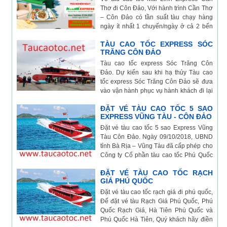
Thơ đi Côn Đảo, Với hành trình Cần Thơ
– Côn Đảo có tần suất tàu chạy hàng
ngày ít nhất 1 chuyến/ngày ở cả 2 bến
tàu: Bến tàu Trung Tâm TP Cần Thơ và
TÀU CAO TỐC EXPRESS SÓC
Bến tàu du lịch Côn Đảo. Thời gian chạy
TRĂNG CÔN ĐẢO
tàu Cần Thơ – Côn Đảo ...
Tàu cao tốc express Sóc Trăng Côn
Đảo. Dự kiến sau khi hạ thủy Tàu cao
tốc express Sóc Trăng Côn Đảo sẽ đưa
vào vận hành phục vụ hành khách đi lại
Vé tàu cao tốc tuyến Sài Gòn đi Côn Đảo và ngược
và du lịch trên tuyến Vũng Tàu - Côn
lại
ĐẶT VÉ TÀU CAO TỐC 5 SAO
Đảo, Trần Đề - Côn Đảo, vào quý I năm
EXPRESS VŨNG TÀU - CÔN ĐẢO
2019
Đặt vé tàu cao tốc 5 sao Express Vũng
Tàu Côn Đảo. Ngày 09/10/2018, UBND
tỉnh Bà Rịa – Vũng Tàu đã cấp phép cho
Công ty Cổ phần tàu cao tốc Phú Quốc
(Express) đầu tư dự án tàu cao tốc khai
ĐẶT VÉ TÀU CAO TỐC RẠCH
thác tuyến tàu cao tốc Vũng Tàu – Côn
GIÁ PHÚ QUỐC
Đảo - Vũng Tàu. Quý khách vui lòng
tham khảo để biết lịch tàu chạy.
Đặt vé tàu cao tốc rạch giá đi phú quốc,
Để đặt vé tàu Rạch Giá Phú Quốc, Phú
Quốc Rạch Giá, Hà Tiên Phú Quốc và
Phú Quốc Hà Tiên, Quý khách hãy điền