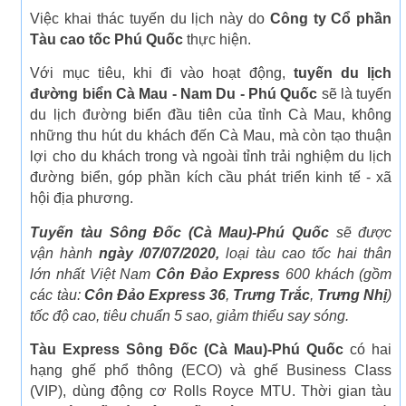
Việc khai thác tuyến du lịch này do
Công ty Cổ phần
Tàu cao tốc Phú Quốc
thực hiện.
Với mục tiêu, khi đi vào hoạt động,
tuyến du lịch
đường biển Cà Mau - Nam Du - Phú Quốc
sẽ là tuyến
du lịch đường biển đầu tiên của tỉnh Cà Mau, không
những thu hút du khách đến Cà Mau, mà còn tạo thuận
lợi cho du khách trong và ngoài tỉnh trải nghiệm du lịch
đường biển, góp phần kích cầu phát triển kinh tế - xã
hội địa phương.
Tuyến tàu Sông Đốc (Cà Mau)-Phú Quốc
sẽ được
vận hành
ngày /07/07/2020,
loại tàu cao tốc hai thân
lớn nhất Việt Nam
Côn Đảo Express
600 khách (
gồm
các tàu:
Côn Đảo Express 36
,
Trưng Trắc
,
Trưng Nhị
)
tốc độ cao, tiêu chuẩn 5 sao, giảm thiểu say sóng.
Tàu Express Sông Đốc (Cà Mau)-Phú Quốc
có hai
hạng ghế phổ thông (ECO) và ghế Business Class
(VIP), dùng động cơ Rolls Royce MTU. Thời gian tàu