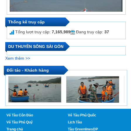
Thống kê truy cập
Tổng lượt truy cập:
7,165,989
Đang truy cập:
37
DU THUYỀN SÔNG SÀI GÒN
Xem thêm >>
Vé tàu cao tốc tuyến Sài Gòn đi Côn Đảo và ngược
Đối tác - Khách hàng
lại
Vé Tàu Côn Đảo
Vé Tàu Phú Quốc
Vé Tàu Phú Quý
Lịch Tàu
Trang chủ
Tàu GreenlinesDP