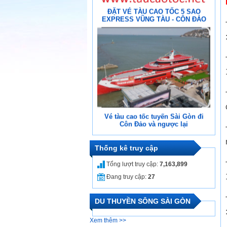
ĐẶT VÉ TÀU CAO TỐC 5 SAO
EXPRESS VŨNG TÀU - CÔN ĐẢO
Vé tàu cao tốc tuyến Sài Gòn đi
Côn Đảo và ngược lại
Thống kê truy cập
Tổng lượt truy cập:
7,163,899
Đang truy cập:
27
DU THUYỀN SÔNG SÀI GÒN
Tàu Cao Tốc Hạng Sang Vũng Tàu
Xem thêm >>
– Côn Đảo