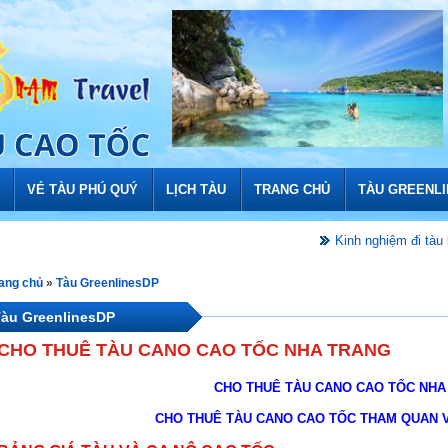
VÉ TÀU PHÚ QUÝ
LỊCH TÀU
TRANG CHỦ
TÀU GREENL
Kinh nghiệm đi tàu bí quyết 
ang chủ
»
Tàu GreenlinesDP
àu GreenlinesDP
CHO THUÊ TÀU CANO CAO TỐC NHA TRANG
CHO THUÊ TÀU CANO CAO TỐC NHA
CHO THUÊ TÀU CANO CAO TỐC THAM QUAN 