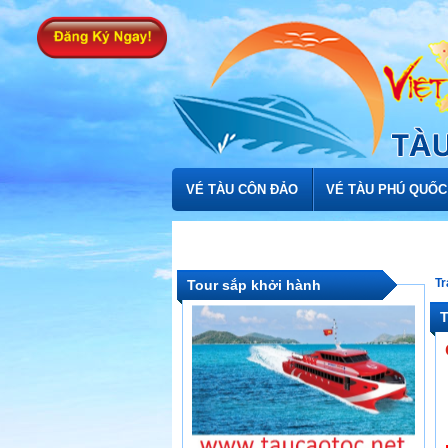
Vé tàu cao tốc tuyến Sài Gòn đi
Côn Đảo và ngược lại
VÉ TÀU CÔN ĐẢO
VÉ TÀU PHÚ QUỐC
Tàu Cao Tốc Hạng Sang Vũng Tàu
Tr
Tour sắp khởi hành
– Côn Đảo
T