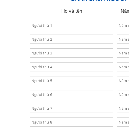
Họ và tên
Năm