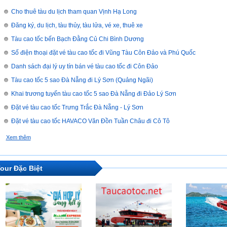
Cho thuê tàu du lịch tham quan Vịnh Hạ Long
Đăng ký, du lịch, tàu thủy, tàu lửa, vé xe, thuê xe
Tàu cao tốc bến Bạch Đằng Củ Chi Bình Dương
Số điện thoại đặt vé tàu cao tốc đi Vũng Tàu Côn Đảo và Phú Quốc
Danh sách đại lý uy tín bán vé tàu cao tốc đi Côn Đảo
Tàu cao tốc 5 sao Đà Nẵng đi Lý Sơn (Quảng Ngãi)
Khai trương tuyến tàu cao tốc 5 sao Đà Nẵng đi Đảo Lý Sơn
Đặt vé tàu cao tốc Trưng Trắc Đà Nẵng - Lý Sơn
Đặt vé tàu cao tốc HAVACO Văn Đồn Tuần Châu đi Cô Tô
Xem thêm
our Đặc Biệt