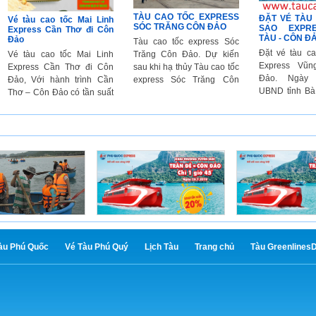
TÀU CAO TỐC EXPRESS
ĐẶT VÉ TÀU
Vé tàu cao tốc Mai Linh
SÓC TRĂNG CÔN ĐẢO
SAO EXPR
Express Cần Thơ đi Côn
TÀU - CÔN Đ
Đảo
Tàu cao tốc express Sóc
Đặt vé tàu c
Trăng Côn Đảo. Dự kiến
Vé tàu cao tốc Mai Linh
Express Vũ
sau khi hạ thủy Tàu cao tốc
Express Cần Thơ đi Côn
Đảo. Ngày 0
express Sóc Trăng Côn
Đảo, Với hành trình Cần
UBND tỉnh Bà
Đảo sẽ đưa vào vận hành
Thơ – Côn Đảo có tần suất
Tàu đã cấp p
phục vụ hành khách đi lại
tàu chạy hàng ngày ít nhất
ty Cổ phần tàu
và du lịch trên tuyến Vũng
1 chuyến/ngày ở cả 2 bến
Quốc (Expres
Tàu - Côn Đảo, Trần Đề -
tàu: Bến tàu Trung Tâm TP
án tàu cao t
Côn Đảo, vào quý I năm
Cần Thơ và Bến tàu du lịch
tuyến tàu cao 
2019
Côn Đảo. Thời gian chạy
– Côn Đảo - V
tàu Cần Thơ – Côn Đảo ...
khách vui lò
để biết lịch tàu
àu Phú Quốc
Vé Tàu Phú Quý
Lịch Tàu
Trang chủ
Tàu Greenlines