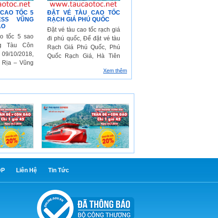
 CAO TỐC 5
ĐẶT VÉ TÀU CAO TỐC
ESS VŨNG
RẠCH GIÁ PHÚ QUỐC
ẢO
Đặt vé tàu cao tốc rạch giá
ao tốc 5 sao
đi phú quốc, Để đặt vé tàu
ng Tàu Côn
Rạch Giá Phú Quốc, Phú
9/10/2018,
Quốc Rạch Giá, Hà Tiên
 Rịa – Vũng
Phú Quốc và Phú Quốc Hà
Xem thêm
hép cho Công
Tiên, Quý khách hãy điền
 cao tốc Phú
chính xác thông tin cá nhân
s) đầu tư dự
và chọn chuyến đi ở form
ốc khai thác
bên dưới! Tự hào là đối tác
tốc Vũng Tàu
với các hãng tàu đang hoạt
ũng Tàu. Quý
động tuyến Phú Quốc và
ng tham khảo
cũng là kênh đặt vé tàu
 chạy.
Online hàng đầu
DP
Liên Hệ
Tin Tức