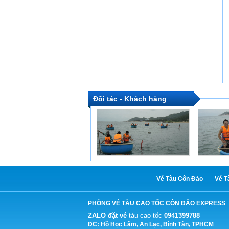
Đối tác - Khách hàng
Vé Tàu Côn Đảo
Vé T
PHÒNG VÉ TÀU CAO TỐC CÔN ĐẢO EXPRESS
ZALO đặt vé
tàu cao tốc
0941399788
ĐC: Hồ Học Lãm, An Lạc, Bình Tân, TPHCM