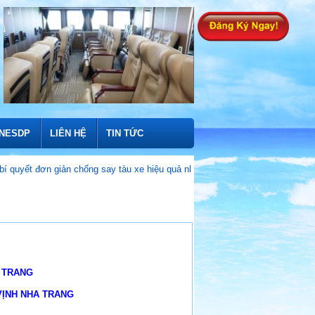
INESDP
LIÊN HỆ
TIN TỨC
đơn giản chống say tàu xe hiệu quả nhất
Vì sao tuyến tàu cao tốc TP 
 TRANG
VỊNH NHA TRANG