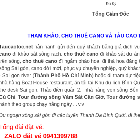
Đã Ký
Tổng Giám Đốc
THAM KHẢO: CHO THUÊ CANO VÀ TÀU CAO 
Taucaotoc.net
hân hạnh gửi đến quý khách bảng giá dịch v
cano
đi khảo sát sông rạch,
cho thuê cano
đi khảo sát dự án
trên sông,
cho thuê cano
đi ngắm pháo hoa, đi thả hoa đăng t
sông Sài gòn, cano đời mới, phục vụ chuyên nghiệp, quý khách 
- Sai gon river (
Thành Phố Hồ Chí Minh
) hoặc đi tham dự ti
nhà hàng Boat House restaurant, ăn tối tại Khu du lịch Bình Q
the desk Sai gon, Thảo điền quận 2, nhà hàng ven sông Bên
Củ Chi
,
Tour đường sông Vàm Sát Cần Giờ
,
Tour đường s
hành theo group chạy hằng ngày . . v.v
Du ngoạn sông sài gòn đi các tuyến Thanh Đa Bình Quới, đi the
Tổng đài đặt vé:
ZALO đặt vé 0941399788