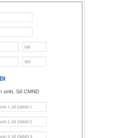
ĐI
 sinh, Số CMND