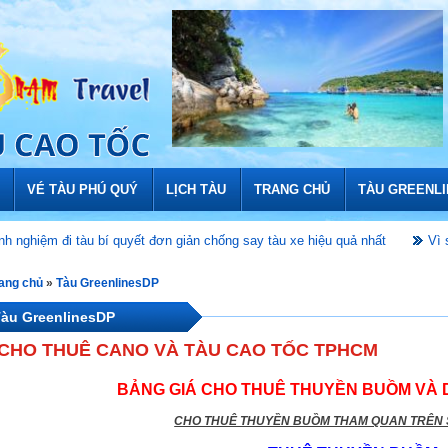
VÉ TÀU PHÚ QUÝ
LỊCH TÀU
TRANG CHỦ
TÀU GREENL
i tàu bí quyết đơn giản chống say tàu xe hiệu quả nhất
Vì sao tuyến t
ang chủ
»
Tàu GreenlinesDP
àu GreenlinesDP
CHO THUÊ CANO VÀ TÀU CAO TỐC TPHCM
BẢNG GIÁ
CHO THUÊ THUYỀN BUỒM VÀ 
CHO THUÊ THUYỀN BUỒM THAM QUAN TRÊN 