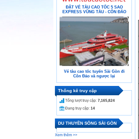
Vé tàu cao tốc tuyến Sài Gòn đi
Côn Đảo và ngược lại
Thống kê truy cập
Tàu Cao Tốc Hạng Sang Vũng Tàu
– Côn Đảo
Tổng lượt truy cập:
7,165,824
Đang truy cập:
14
DU THUYỀN SÔNG SÀI GÒN
Xem thêm >>