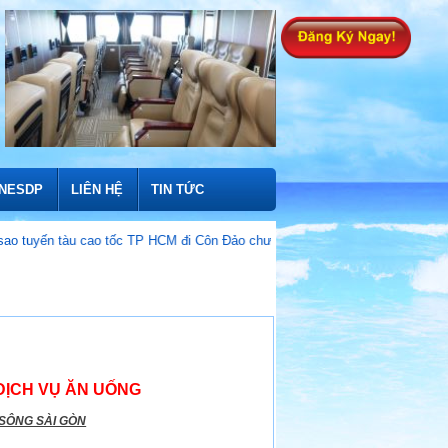
INESDP
LIÊN HỆ
TIN TỨC
àu cao tốc TP HCM đi Côn Đảo chưa thể hoạt động?
Vì sao hiện nay nô
DỊCH VỤ ĂN UỐNG
SÔNG SÀI GÒN